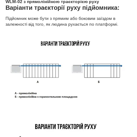
WLM-02 з прямолінійною траєкторією руху
Варіанти траєкторії руху підйомника:
Підйомник може бути з прямим або боковим заїздом в
залежності від того, як людина рухається по платформі.