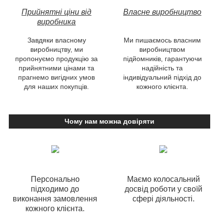
Прийнятні ціни від
Власне виробництво
виробника
Завдяки власному
Ми пишаємось власним
виробництву, ми
виробництвом
пропонуємо продукцію за
підйомників, гарантуючи
прийнятними цінами та
надійність та
прагнемо вигідних умов
індивідуальний підхід до
для наших покупців.
кожного клієнта.
Чому нам можна довіряти
Персонально
Маємо колосальний
підходимо до
досвід роботи у своїй
виконання замовлення
сфері діяльності.
кожного клієнта.