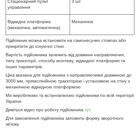
Стаціонарний пульт
3 шт.
управління
Відкидна платформа
Механічна
(механічна, автоматична)
Підйомник можна встановити на самонесучих стовпах або
прикріпити до існуючої стіни.
Вартість підйомника залежить від довжини направляючих,
типу траєкторії, способу монтажу, відкидної платформи та
інших параметрів.
Ціна вказана для підйомника з направляючими довжиною до
3000 мм, прямолінійною траєкторією і установкою на стіну з
механічною відкидною платформою.
Ми виробляємо та встановлюємо підйомники по всій території
України.
Дивіться відео про роботу підйомника
тут.
Для замовлення підйомника заповніть форму зворотного
зв'язку.