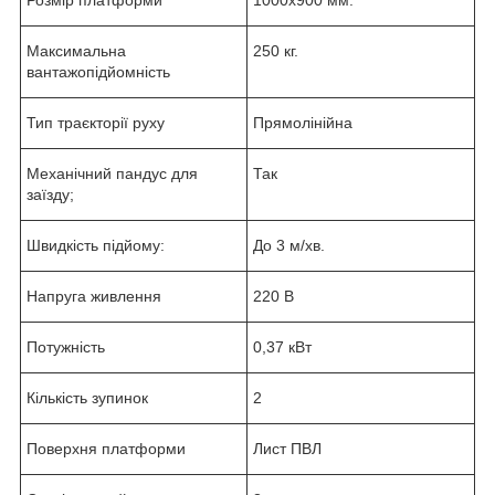
Розмір платформи
1000х900 мм.
Максимальна
250 кг.
вантажопідйомність
Тип траєкторії руху
Прямолінійна
Механічний пандус для
Так
заїзду;
Швидкість підйому:
До 3 м/хв.
Напруга живлення
220 В
Потужність
0,37 кВт
Кількість зупинок
2
Поверхня платформи
Лист ПВЛ