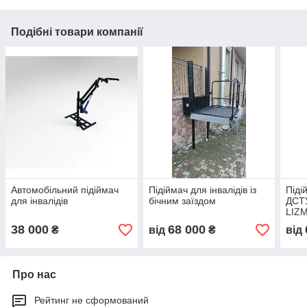
Подібні товари компанії
Автомобільний підіймач
Підіймач для інвалідів із
Піді
для інвалідів
бічним заїздом
ДСТУ
LIZ
38 000
68 000
₴
від
₴
від
Про нас
Рейтинг не сформований