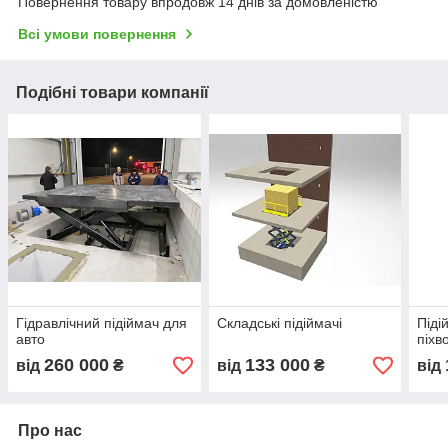
Повернення товару впродовж 14 днів за домовленістю
Всі умови повернення
Подібні товари компанії
Гідравлічний підіймач для
Складські підіймачі
Піді
авто
піхв
260 000
133 000
від
₴
від
₴
від
Про нас