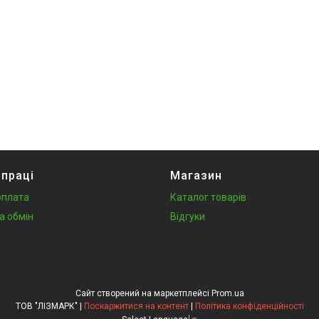
впраці
Магазин
оплата
Каталог товарів
а обмін
Відгуки
Сайт створений на маркетплейсі
Prom.ua
ТОВ "ЛІЗМАРК" |
Поскаржитися на контент
|
Політика конфіденційності