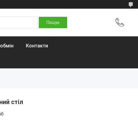
 обмін
Контакти
ний стіл
іб